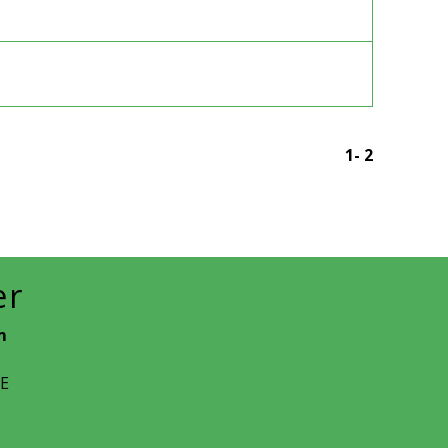
1
-
2
er
m
CE