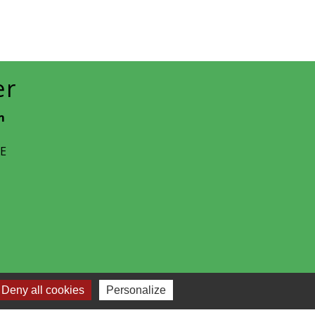
er
m
CE
Deny all cookies
Personalize