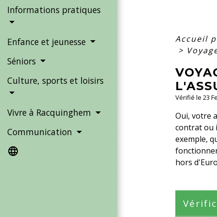
Informations pratiques
Accueil p
Enfance et jeunesse
>
Voyage
Séniors
VOYAG
Culture, sports et loisirs
L'AS
Vérifié le 23 
Vivre à Racquinghem
Oui, votre 
contrat ou i
Communication
exemple, qu
fonctionner
language
hors d'Eur
Vérifi