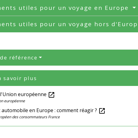
ents utiles pour un voyage en Europe
ents utiles pour un voyage hors d'Euro
 de référence
 savoir plus
 l'Union européenne
open_in_new
on européenne
t automobile en Europe : comment réagir ?
open_in_new
ropéen des consommateurs France