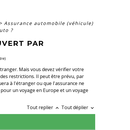
>
Assurance automobile (véhicule)
uto ?
UVERT PAR
tre)
tranger. Mais vous devez vérifier votre
des restrictions. Il peut être prévu, par
quera à l'étranger ou que l'assurance ne
te pour un voyage en Europe et un voyage
Tout replier
Tout déplier
keyboard_arrow_up
keyboard_arrow_down