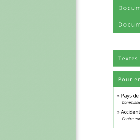
Docum
Docum
Textes
Pour en
Pays de
Commissi
Acciden
Centre eu