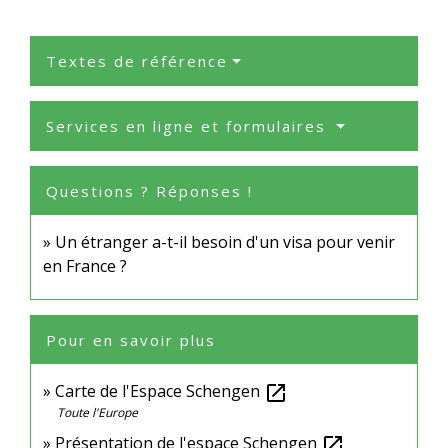
Textes de référence
Services en ligne et formulaires
Questions ? Réponses !
Un étranger a-t-il besoin d'un visa pour venir
en France ?
Pour en savoir plus
Carte de l'Espace Schengen
open_in_new
Toute l'Europe
Présentation de l'espace Schengen
open_in_new