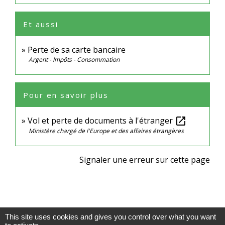
Et aussi
Perte de sa carte bancaire
Argent - Impôts - Consommation
Pour en savoir plus
Vol et perte de documents à l'étranger
open_in_new
Ministère chargé de l'Europe et des affaires étrangères
Signaler une erreur sur cette page
This site uses cookies and gives you control over what you want