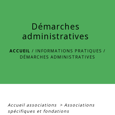
menu
Démarches
administratives
ACCUEIL
/
INFORMATIONS PRATIQUES
/
DÉMARCHES ADMINISTRATIVES
Accueil associations
>
Associations
spécifiques et fondations