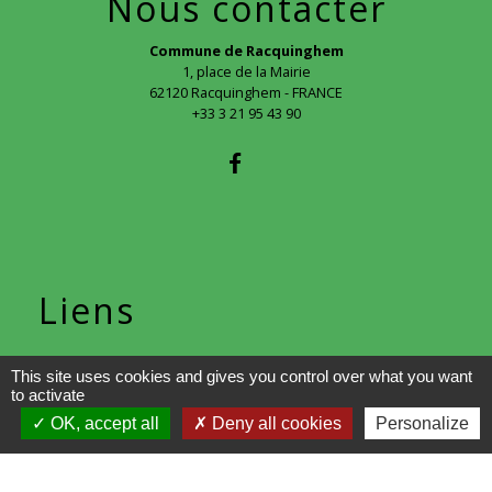
Nous contacter
Commune de Racquinghem
1, place de la Mairie
62120 Racquinghem - FRANCE
+33 3 21 95 43 90
Liens
CAPSO
This site uses cookies and gives you control over what you want
to activate
OK, accept all
Deny all cookies
Personalize
Mentions légales
-
Politique de confidentialité
-
Accessibilité
-
Plan du site
-
Gestion des cookies