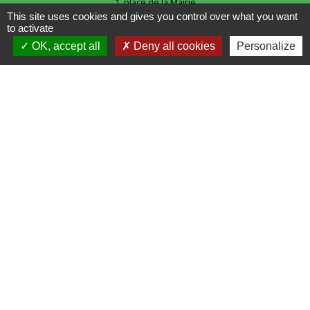
1, place de la Mairie
62120 Racquinghem - FRANCE
This site uses cookies and gives you control over what you want
+33 3 21 95 43 90
to activate
OK, accept all
Deny all cookies
Personalize
Liens
CAPSO
Mentions légales
-
Politique de confidentialité
-
Accessibilité
-
Plan du site
-
Gestion des cookies
Site créé en partenariat avec Réseau des Communes