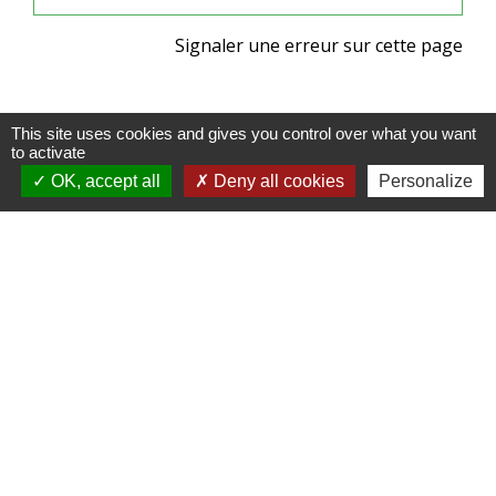
Signaler une erreur sur cette page
This site uses cookies and gives you control over what you want
to activate
OK, accept all
Deny all cookies
Personalize
Nous contacter
Commune de Racquinghem
1, place de la Mairie
62120 Racquinghem - FRANCE
+33 3 21 95 43 90