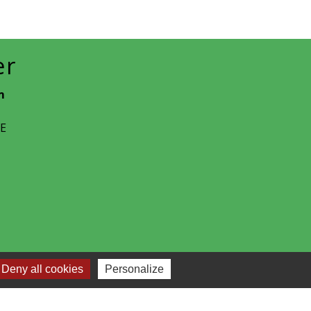
er
m
CE
Deny all cookies
Personalize