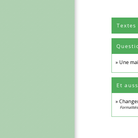
Textes
Questi
Une mair
Et auss
Changem
Formalités