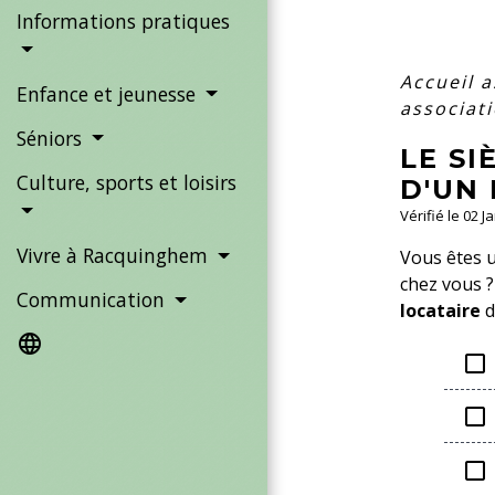
Informations pratiques
Accueil 
Enfance et jeunesse
associat
Séniors
LE SI
Culture, sports et loisirs
D'UN 
Vérifié le 02 J
Vivre à Racquinghem
Vous êtes u
chez vous 
Communication
locataire
d
language
check_box_outline_blank
check_box_outline_blank
check_box_outline_blank