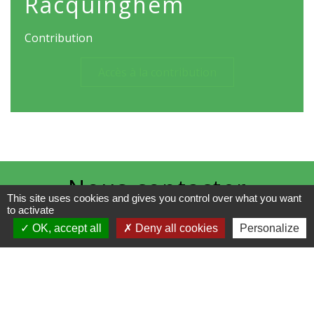
Racquinghem
Contribution
Accès à la contribution
Nous contacter
This site uses cookies and gives you control over what you want
to activate
Commune de Racquinghem
OK, accept all
Deny all cookies
Personalize
1, place de la Mairie
62120 Racquinghem - FRANCE
+33 3 21 95 43 90