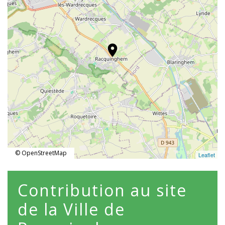
location_on
© OpenStreetMap
Leaflet
Contribution au site
de la Ville de