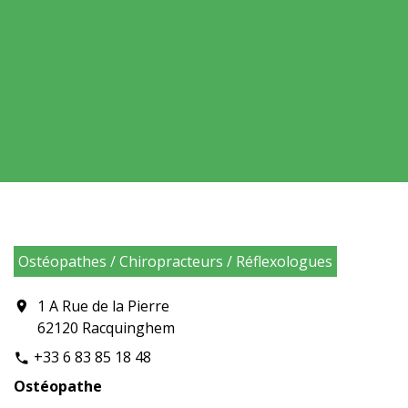
Ostéopathes / Chiropracteurs / Réflexologues
1 A Rue de la Pierre
location_on
62120 Racquinghem
+33 6 83 85 18 48
phone
Ostéopathe