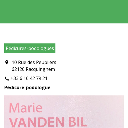
Pédicures-podologues
10 Rue des Peupliers
location_on
62120 Racquinghem
+33 6 16 42 79 21
phone
Pédicure-podologue