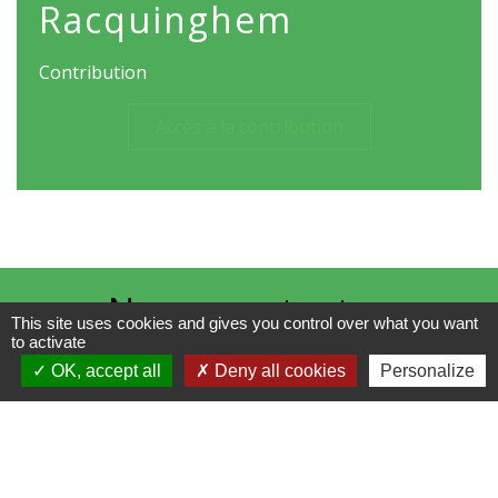
Racquinghem
Contribution
Accès à la contribution
Nous contacter
This site uses cookies and gives you control over what you want
to activate
Commune de Racquinghem
OK, accept all
Deny all cookies
Personalize
1, place de la Mairie
62120 Racquinghem - FRANCE
+33 3 21 95 43 90