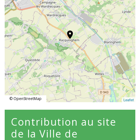
location_on
© OpenStreetMap
Leaflet
Contribution au site
de la Ville de