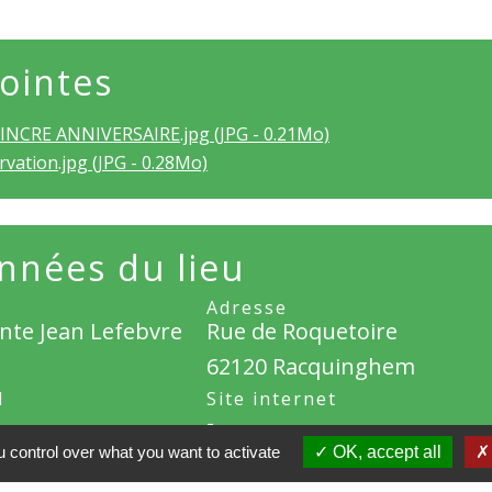
jointes
NCRE ANNIVERSAIRE.jpg (JPG - 0.21Mo)
vation.jpg (JPG - 0.28Mo)
nnées du lieu
Adresse
ente Jean Lefebvre
Rue de Roquetoire
62120 Racquinghem
l
Site internet
-
 control over what you want to activate
OK, accept all