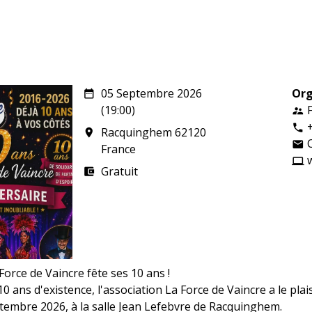
05 Septembre 2026
Org
date_range
(19:00)
supervisor_account
phone
Racquinghem 62120
room
email
France
computer
Gratuit
account_balance_wallet
Force de Vaincre fête ses 10 ans !
10 ans d'existence, l'association La Force de Vaincre a le plai
ptembre 2026, à la salle Jean Lefebvre de Racquinghem.