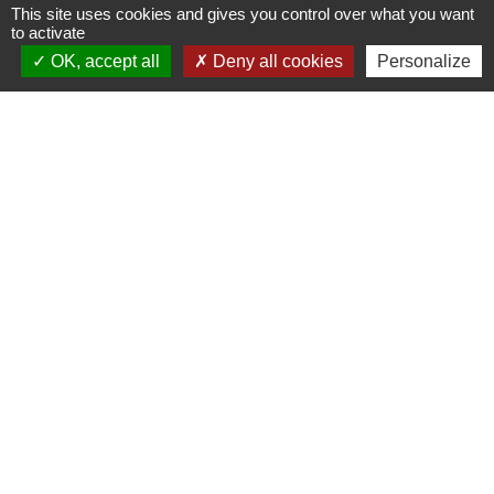
This site uses cookies and gives you control over what you want
to activate
Nous contacter
OK, accept all
Deny all cookies
Personalize
Commune de Racquinghem
1, place de la Mairie
62120 Racquinghem - FRANCE
+33 3 21 95 43 90
Liens
CAPSO
Mentions légales
-
Politique de confidentialité
-