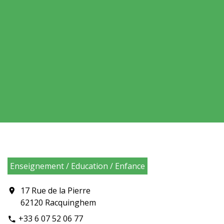
Enseignement / Education / Enfance
17 Rue de la Pierre
location_on
62120 Racquinghem
+33 6 07 52 06 77
phone