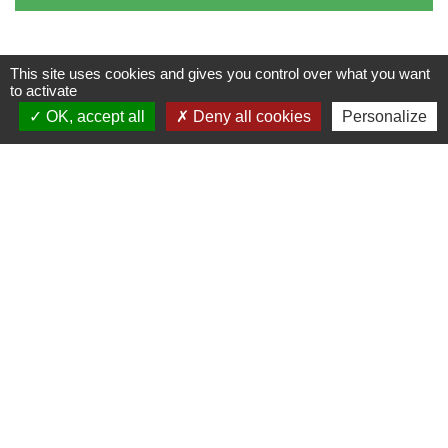
This site uses cookies and gives you control over what you want
to activate
Nous contacter
OK, accept all
Deny all cookies
Personalize
Commune de Racquinghem
1, place de la Mairie
62120 Racquinghem - FRANCE
+33 3 21 95 43 90
Liens
CAPSO