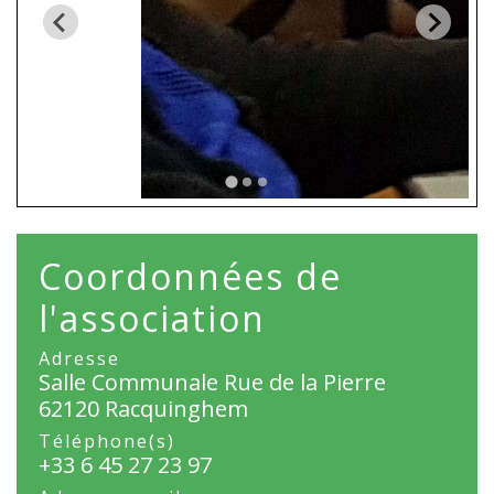
Coordonnées de
l'association
Adresse
Salle Communale Rue de la Pierre
62120 Racquinghem
Téléphone(s)
+33 6 45 27 23 97