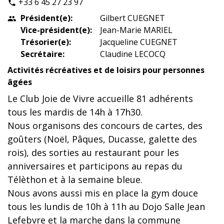
+33 6 45 27 23 97
phone
Président(e):
Gilbert CUEGNET
people
Vice-président(e):
Jean-Marie MARIEL
Trésorier(e):
Jacqueline CUEGNET
Secrétaire:
Claudine LECOCQ
Activités récréatives et de loisirs pour personnes
âgées
Le Club Joie de Vivre accueille 81 adhérents
tous les mardis de 14h à 17h30.
Nous organisons des concours de cartes, des
goûters (Noël, Pâques, Ducasse, galette des
rois), des sorties au restaurant pour les
anniversaires et participons au repas du
Télèthon et à la semaine bleue.
Nous avons aussi mis en place la gym douce
tous les lundis de 10h à 11h au Dojo Salle Jean
Lefebvre et la marche dans la commune