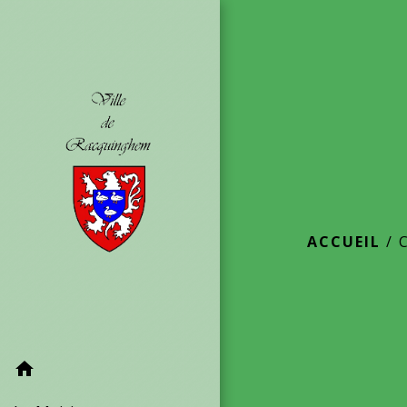
ACCUEIL
/
home