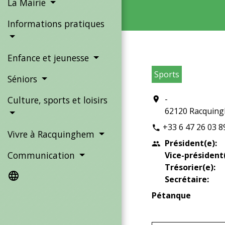
La Mairie
Informations pratiques
Enfance et jeunesse
Sports
Séniors
-
Culture, sports et loisirs
location_on
62120 Racquin
+33 6 47 26 03 8
phone
Vivre à Racquinghem
Président(e):
people
Communication
Vice-président(
Trésorier(e):
language
Secrétaire:
Pétanque