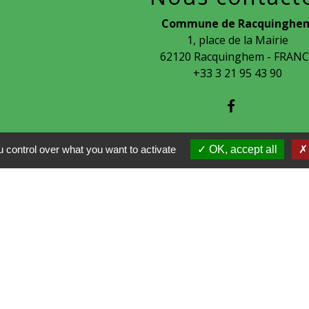
Commune de Racquinghe
1, place de la Mairie
62120 Racquinghem - FRAN
+33 3 21 95 43 90
 control over what you want to activate
OK, accept all
tions légales
-
Politique de confidentialité
-
Accessibilité