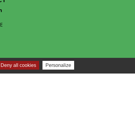
m
CE
Deny all cookies
Personalize
-
Plan du site
-
Gestion des cookies