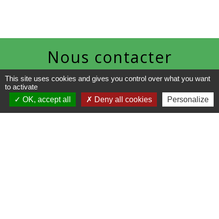
Nous contacter
Commune de Racquinghem
This site uses cookies and gives you control over what you want
1, place de la Mairie
to activate
62120 Racquinghem - FRANCE
OK, accept all
Deny all cookies
Personalize
+33 3 21 95 43 90
Liens
CAPSO