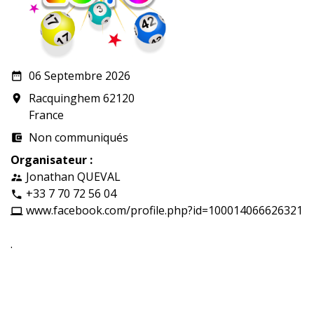
06 Septembre 2026
date_range
Racquinghem 62120
room
France
Non communiqués
account_balance_wallet
Organisateur :
Jonathan QUEVAL
supervisor_account
+33 7 70 72 56 04
phone
www.facebook.com/profile.php?id=100014066626321
computer
.